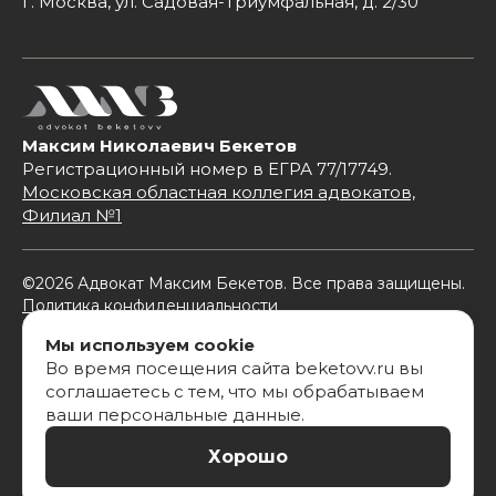
г. Москва, ул. Садовая-Триумфальная, д. 2/30
Максим Николаевич Бекетов
Регистрационный номер в ЕГРА 77/17749.
Московская областная коллегия адвокатов,
Филиал №1
©2026 Адвокат Максим Бекетов. Все права защищены.
Политика конфиденциальности
Согласие на обработку персональных данных
Мы используем cookie
Во время посещения сайта beketovv.ru вы
соглашаетесь с тем, что мы обрабатываем
Информация на сайте носит общий информационный
ваши персональные данные.
характер, не является юридической консультацией
по конкретной ситуации и не содержит обещаний или
Хорошо
гарантий результата.